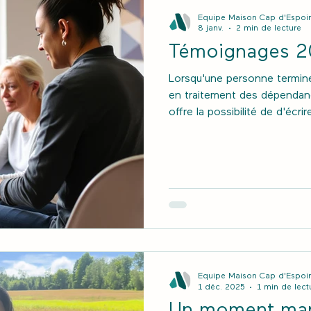
Équipe Maison Cap d'Espoir
8 janv.
2 min de lecture
Témoignages 2
Lorsqu'une personne termin
en traitement des dépendanc
offre la possibilité de d'écr
quelques témoignages de par
leur thérapie en 2025.
Équipe Maison Cap d'Espoir
1 déc. 2025
1 min de lect