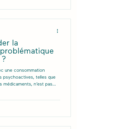
ses en soi, elles sont
er la
problématique
 ?
avec une consommation
 psychoactives, telles que
les médicaments, n’est pas
roposons quelques outils
ne conversation avec cette
 une différence dans sa vie.