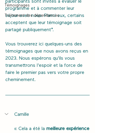
participants sont invités à évaluer le 
Témoignages
programme et à commenter leur 
Traitement des dépendances
séjour avec nous. Parmi eux, certains 
acceptent que leur témoignage soit 
partagé publiquement*. 
Vous trouverez ici quelques-uns des 
témoignages que nous avons reçus en 
2023. Nous espérons qu'ils vous 
transmettrons l'espoir et la force de 
faire le premier pas vers votre propre 
cheminement.
Camille
« Cela a été la 
meilleure expérience 