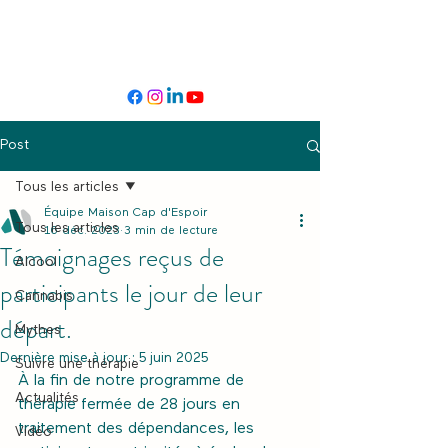
Post
Tous les articles
Équipe Maison Cap d'Espoir
Tous les articles
16 déc. 2023
3 min de lecture
Témoignages reçus de
Alcool
participants le jour de leur
Cannabis
départ.
Mythes
Dernière mise à jour :
5 juin 2025
Suivre une thérapie
À la fin de notre programme de 
Actualités
thérapie fermée de 28 jours en 
traitement des dépendances, les 
Vidéo