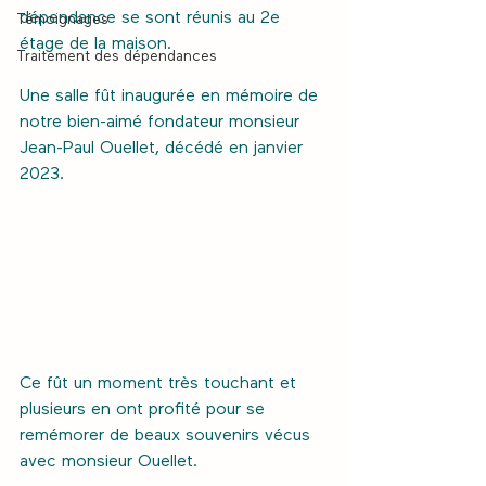
dépendance se sont réunis au 2e 
Témoignages
étage de la maison.
Traitement des dépendances
Une salle fût inaugurée en mémoire de 
notre bien-aimé fondateur monsieur 
Jean-Paul Ouellet, décédé en janvier 
2023.
Ce fût un moment très touchant et 
plusieurs en ont profité pour se 
remémorer de beaux souvenirs vécus 
avec monsieur Ouellet.