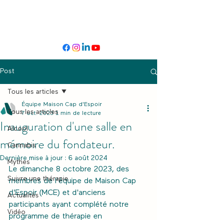
Post
Tous les articles
Équipe Maison Cap d'Espoir
Tous les articles
7 oct. 2023
1 min de lecture
Inauguration d'une salle en
Alcool
mémoire du fondateur.
Cannabis
Dernière mise à jour :
6 août 2024
Mythes
Le dimanche 8 octobre 2023, des 
Suivre une thérapie
membres de l'équipe de Maison Cap 
d'Espoir (MCE) et d'anciens 
Actualités
participants ayant complété notre 
Vidéo
programme de thérapie en 