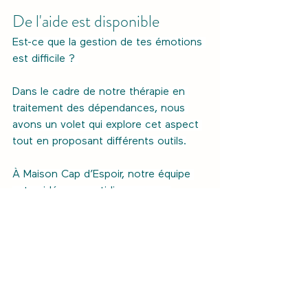
De l'aide est disponible
Est-ce que la gestion de tes émotions 
est difficile ? 
Dans le cadre de notre thérapie en 
traitement des dépendances, nous 
avons un volet qui explore cet aspect 
tout en proposant différents outils.
À Maison Cap d’Espoir, notre équipe 
est guidée au quotidien par nos 
valeurs que sont l’écoute, le respect, 
l’authenticité, l’empathie, l’engagement 
et le non-jugement afin que les 
participants puissent vivre pleinement 
leur thérapie.
Pour en apprendre davantage à 