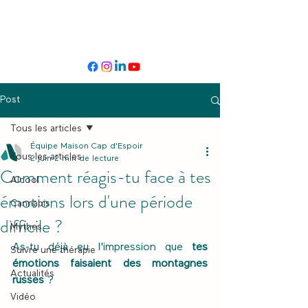
Post
Tous les articles
Équipe Maison Cap d'Espoir
Tous les articles
2 juin
2 min de lecture
Comment réagis-tu face à tes
Alcool
émotions lors d'une période
Cannabis
difficile ?
Mythes
As-tu déjà eu l'impression que 
tes 
Suivre une thérapie
émotions faisaient des montagnes 
Actualités
russes
 ?
Vidéo