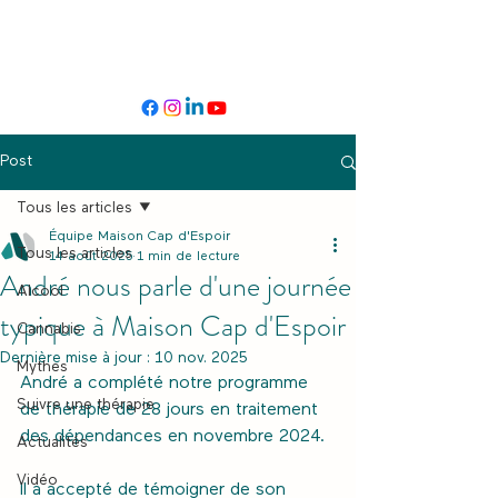
Post
Tous les articles
Équipe Maison Cap d'Espoir
Tous les articles
14 août 2025
1 min de lecture
André nous parle d'une journée
Alcool
typique à Maison Cap d'Espoir
Cannabis
Dernière mise à jour :
10 nov. 2025
Mythes
André a complété notre programme 
Suivre une thérapie
de thérapie de 28 jours en traitement 
des dépendances en novembre 2024. 
Actualités
Vidéo
Il a accepté de témoigner de son 