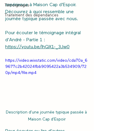
expérience à Maison Cap d'Espoir. 
Témoignages
Découvrez à quoi ressemble une 
Traitement des dépendances
journée typique passée avec nous.
Pour écouter le témoignage intégral 
d'André - Partie 1 : 
https://youtu.be/IhQX1-_3Jw0
https://video.wixstatic.com/video/cda70a_6
9677c2b42024fbb9095422a3b534909/72
0p/mp4/file.mp4
Description d'une journée typique passée à 
Maison Cap d'Espoir