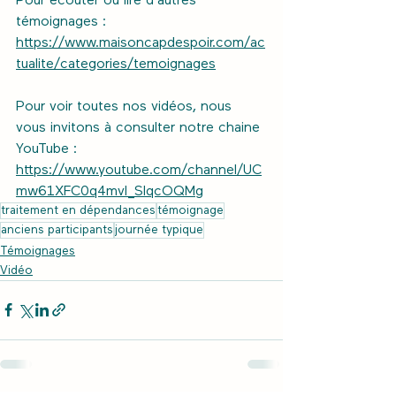
Pour écouter ou lire d'autres 
témoignages : 
https://www.maisoncapdespoir.com/ac
tualite/categories/temoignages
Pour voir toutes nos vidéos, nous 
vous invitons à consulter notre chaine 
YouTube : 
https://www.youtube.com/channel/UC
mw61XFC0q4mvI_SlqcOQMg
traitement en dépendances
témoignage
anciens participants
journée typique
Témoignages
Vidéo